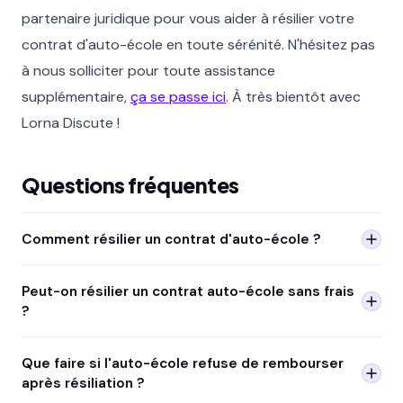
partenaire juridique pour vous aider à résilier votre
contrat d'auto-école en toute sérénité. N'hésitez pas
à nous solliciter pour toute assistance
supplémentaire,
ça se passe ici
. À très bientôt avec
Lorna Discute !
Questions fréquentes
Comment résilier un contrat d'auto-école ?
Envoyez une
lettre recommandée avec accusé de
Peut-on résilier un contrat auto-école sans frais
réception
à l'auto-école. La résiliation prend effet 15 jours
?
après réception. Vous avez droit au remboursement des
heures non effectuées.
Oui en cas de motif légitime (maladie, déménagement).
Que faire si l'auto-école refuse de rembourser
Sans motif légitime, l'auto-école peut appliquer des frais
après résiliation ?
de résiliation si prévus
dans le contrat signé
.