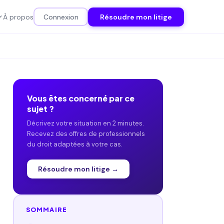
À propos
Connexion
Résoudre mon litige
Vous êtes concerné par ce
sujet ?
Décrivez votre situation en 2 minutes.
Recevez des offres de professionnels
du droit adaptées à votre cas.
Résoudre mon litige →
SOMMAIRE