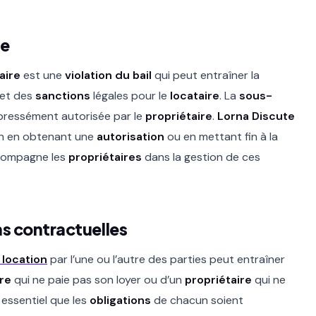
ée
aire
est une
violation du bail
qui peut entraîner la
 et des
sanctions
légales pour le
locataire
. La
sous-
xpressément autorisée par le
propriétaire
.
Lorna Discute
ion en obtenant une
autorisation
ou en mettant fin à la
compagne les
propriétaires
dans la gestion de ces
ns contractuelles
 location
par l’une ou l’autre des parties peut entraîner
ire
qui ne paie pas son loyer ou d’un
propriétaire
qui ne
t essentiel que les
obligations
de chacun soient