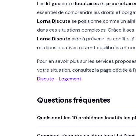
Les
litiges
entre
locataires
et
propriétaire
essentiel de comprendre les droits et oblig
Lorna Discute
se positionne comme un allié
dans ces situations complexes. Grâce à ses
Lorna Discute
aide à prévenir les conflits, à
relations locatives restent équilibrées et con
Pour en savoir plus sur les services propos
votre situation, consultez la page dédiée à 
Discute - Logement
.
Questions fréquentes
Quels sont les 10 problèmes locatifs les p
Les plus courants : loyer impayé, dépôt de garant
Comment résoudre un litige locatif à l'ami