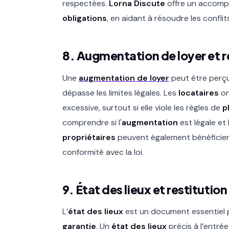
respectées.
Lorna Discute
offre un accomp
obligations
, en aidant à résoudre les confli
8. Augmentation de loyer et ré
Une
augmentation de loyer
peut être perçue
dépasse les limites légales. Les
locataires
on
excessive, surtout si elle viole les règles de
p
comprendre si l'
augmentation
est légale et
propriétaires
peuvent également bénéficier
conformité avec la loi.
9. État des lieux et restitutio
L’
état des lieux
est un document essentiel p
garantie
. Un
état des lieux
précis à l’entrée