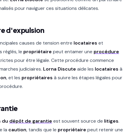
nalisés pour naviguer ces situations délicates.
re d'expulsion
rincipales causes de tension entre
locataires
et
s réglés, le
propriétaire
peut entamer une
procédure
 strictes pour être légale. Cette procédure commence
émarches judiciaires.
Lorna Discute
aide les
locataires
à
ion
, et les
propriétaires
à suivre les étapes légales pour
 procédure.
rantie
n du
dépôt de garantie
est souvent source de
litiges
.
e la
caution
, tandis que le
propriétaire
peut retenir une