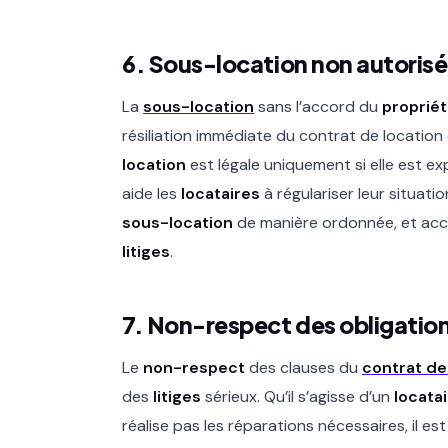
6. Sous-location non autoris
La
sous-location
sans l’accord du
propriét
résiliation immédiate du contrat de location
location
est légale uniquement si elle est e
aide les
locataires
à régulariser leur situat
sous-location
de manière ordonnée, et ac
litiges
.
7. Non-respect des obligatio
Le
non-respect
des clauses du
contrat de
des
litiges
sérieux. Qu’il s’agisse d’un
locata
réalise pas les réparations nécessaires, il es