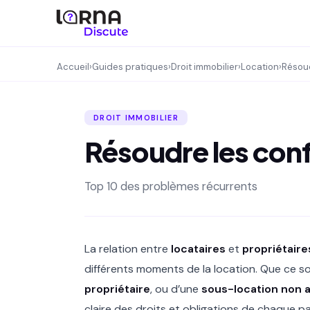
Accueil
›
Guides pratiques
›
Droit immobilier
›
Location
›
Résoud
DROIT IMMOBILIER
Résoudre les confl
Top 10 des problèmes récurrents
La relation entre
locataires
et
propriétaire
différents moments de la location. Que ce s
propriétaire
, ou d’une
sous-location non 
claire des droits et obligations de chaque pa