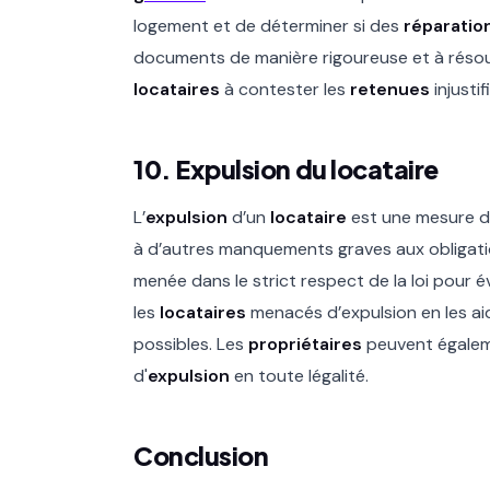
logement et de déterminer si des
réparatio
documents de manière rigoureuse et à réso
locataires
à contester les
retenues
injustif
10. Expulsion du locataire
L’
expulsion
d’un
locataire
est une mesure de
à d’autres manquements graves aux obligati
menée dans le strict respect de la loi pour é
les
locataires
menacés d’expulsion en les ai
possibles. Les
propriétaires
peuvent égaleme
d'
expulsion
en toute légalité.
Conclusion