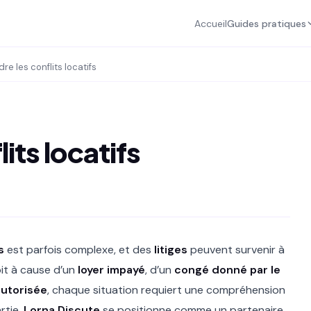
Accueil
Guides pratiques
re les conflits locatifs
its locatifs
s
est parfois complexe, et des
litiges
peuvent survenir à
oit à cause d’un
loyer impayé
, d’un
congé donné par le
autorisée
, chaque situation requiert une compréhension
rtie.
Lorna Discute
se positionne comme un partenaire