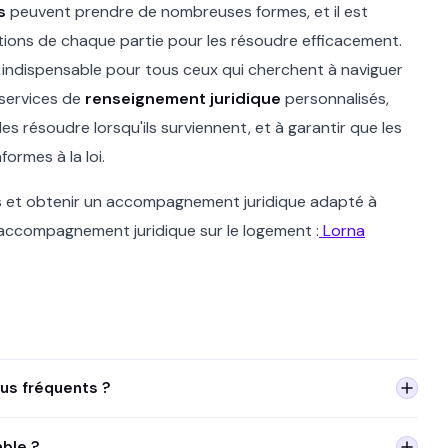
s
peuvent prendre de nombreuses formes, et il est
ations de chaque partie pour les résoudre efficacement.
 indispensable pour tous ceux qui cherchent à naviguer
 services de
renseignement juridique
personnalisés,
 les résoudre lorsqu'ils surviennent, et à garantir que les
formes à la loi.
és et obtenir un accompagnement juridique adapté à
l'accompagnement juridique sur le logement :
Lorna
lus fréquents ?
ie non restitué, état des lieux litigieux, sous-location non
able ?