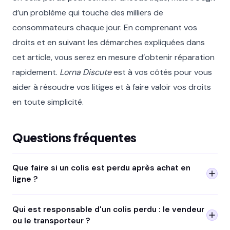
d’un problème qui touche des milliers de
consommateurs chaque jour. En comprenant vos
droits et en suivant les démarches expliquées dans
cet article, vous serez en mesure d’obtenir réparation
rapidement.
Lorna Discute
est à vos côtés pour vous
aider à résoudre vos litiges et à faire valoir vos droits
en toute simplicité.
Questions fréquentes
Que faire si un colis est perdu après achat en
ligne ?
Contactez d'abord le vendeur qui est responsable de la
Qui est responsable d'un colis perdu : le vendeur
livraison (art. L216-1 du Code de la consommation). S'il ne
ou le transporteur ?
répond pas sous 48h, envoyez une
mise en demeure
. Il