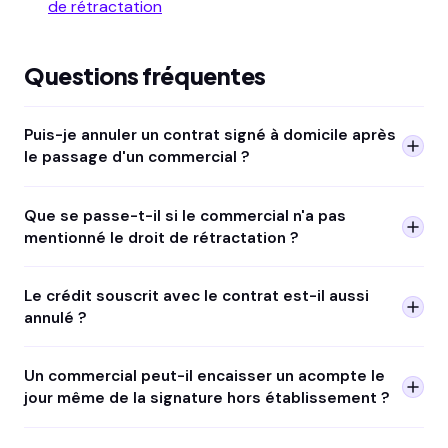
de rétractation
Questions fréquentes
Puis-je annuler un contrat signé à domicile après
le passage d'un commercial ?
Oui. L'article L221-18 du Code de la consommation vous
Que se passe-t-il si le commercial n'a pas
accorde un délai de 14 jours pour vous rétracter d'un
mentionné le droit de rétractation ?
contrat signé hors établissement (chez vous, dans la rue,
sur un salon), sans motif ni pénalité.
C'est une obligation légale (art. L221-5 Code de la
Le crédit souscrit avec le contrat est-il aussi
consommation). Si le vendeur ne vous a pas informé de
annulé ?
votre droit de rétractation, votre délai est
automatiquement prolongé de 12 mois. Vous pouvez
Oui. Le crédit affecté est indissociable du contrat principal
Un commercial peut-il encaisser un acompte le
annuler le contrat bien au-delà des 14 jours.
(art. L312-55 Code de la consommation). Si vous annulez
jour même de la signature hors établissement ?
le contrat de travaux ou de biens, le crédit est
automatiquement résilié sans frais.
Non. L'article L221-10 du Code de la consommation interdit