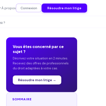
À propos
Connexion
Résoudre mon litige
té ?
Vous êtes concerné par ce
sujet ?
Décrivez votre situation en 2 minutes.
Recevez des offres de professionnels
du droit adaptées à votre cas.
Résoudre mon litige →
SOMMAIRE