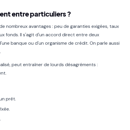
ent entre particuliers ?
e de nombreux avantages : peu de garanties exigées, taux
aux fonds. Il s'agit d'un accord direct entre deux
d'une banque ou d'un organisme de crédit. On parle aussi
.
malisé, peut entraîner de lourds désagréments :
ent.
un prêt.
ixée.
.