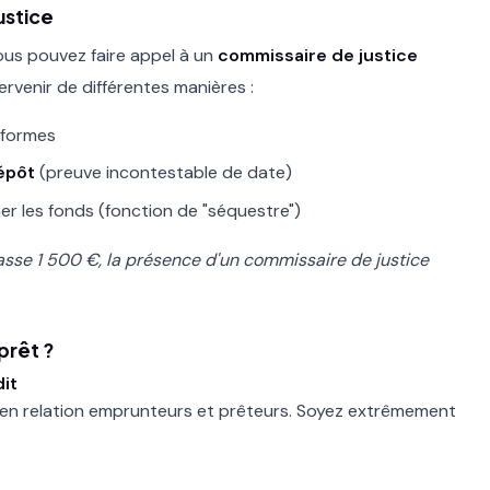
ustice
 vous pouvez faire appel à un
commissaire de justice
tervenir de différentes manières :
nformes
épôt
(preuve incontestable de date)
r les fonds (fonction de "séquestre")
asse 1 500 €, la présence d'un commissaire de justice
prêt ?
dit
t en relation emprunteurs et prêteurs. Soyez extrêmement